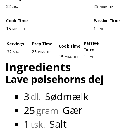
32
25
stk.
minutter
Cook Time
Passive Time
15
1
minutter
time
Passive
Servings
Prep Time
Cook Time
Time
32
25
stk.
minutter
15
1
minutter
time
Ingredients
Lave pølsehorns dej
3
Sødmælk
dl.
25
Gær
gram
1
Salt
tsk.