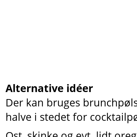
Alternative idéer
Der kan bruges brunchpølser
halve i stedet for cocktailp
Ost, skinke og evt. lidt or