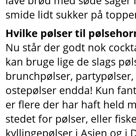
lave brød med søde sager i
smide lidt sukker på toppe
Hvilke pølser til pølsehor
Nu står der godt nok cockt
kan bruge lige de slags pøls
brunchpølser, partypølser, a
ostepølser endda! Kun fan
er flere der har haft held m
stedet for pølser, eller fi
kyllingepølser i Asien og 