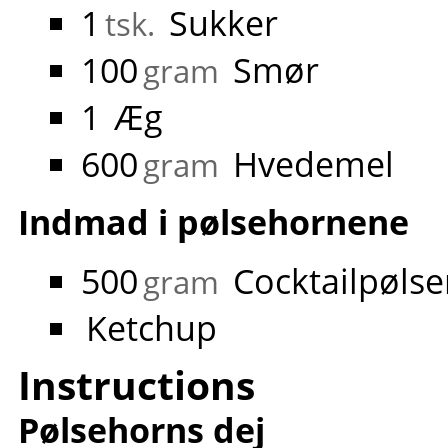
1
Sukker
tsk.
100
Smør
gram
1
Æg
600
Hvedemel
gram
Indmad i pølsehornene
500
Cocktailpølse
gram
Ketchup
Instructions
Pølsehorns dej