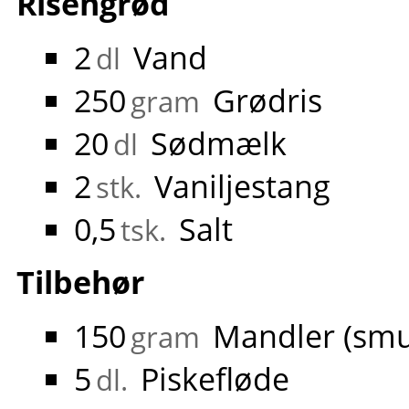
Risengrød
2
Vand
dl
250
Grødris
gram
20
Sødmælk
dl
2
Vaniljestang
stk.
0,5
Salt
tsk.
Tilbehør
150
Mandler (smu
gram
5
Piskefløde
dl.