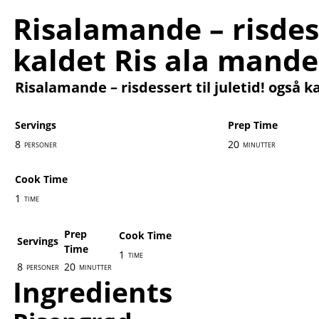
Risalamande – risdess
kaldet Ris ala mande
Risalamande – risdessert til juletid! også 
Servings
Prep Time
8
20
personer
minutter
Cook Time
1
time
Prep
Cook Time
Servings
Time
1
time
8
20
personer
minutter
Ingredients