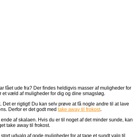
r fået ude fra? Der findes heldigvis masser af muligheder for
er et væld af muligheder for dig og dine smagsløg.
et er rigtigt! Du kan selv prøve at få nogle andre til at lave
dens. Derfor er det godt med
take away til frokost
.
ende af skalaen. Hvis du er til noget af det minder sunde, kan
t take away til frokost.
tort udvalg af gode muligheder for at tage et sundt valg til