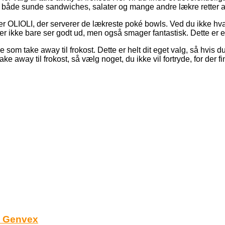
g både sunde sandwiches, salater og mange andre lækre retter af
, er OLIOLI, der serverer de lækreste poké bowls. Ved du ikke h
r ikke bare ser godt ud, men også smager fantastisk. Dette er et
om take away til frokost. Dette er helt dit eget valg, så hvis du 
ake away til frokost, så vælg noget, du ikke vil fortryde, for der
il Genvex