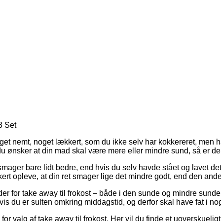
8 Set
l
get nemt, noget lækkert, som du ikke selv har kokkereret, men ha
m du ønsker at din mad skal være mere eller mindre sund, så er d
e
e
ger bare lidt bedre, end hvis du selv havde stået og lavet det. D
ay
 sikkert opleve, at din ret smager lige det mindre godt, end den an
kost?
r for take away til frokost – både i den sunde og mindre sunde 
is du er sulten omkring middagstid, og derfor skal have fat i noge
alg af take away til frokost. Her vil du finde et uoverskueligt s