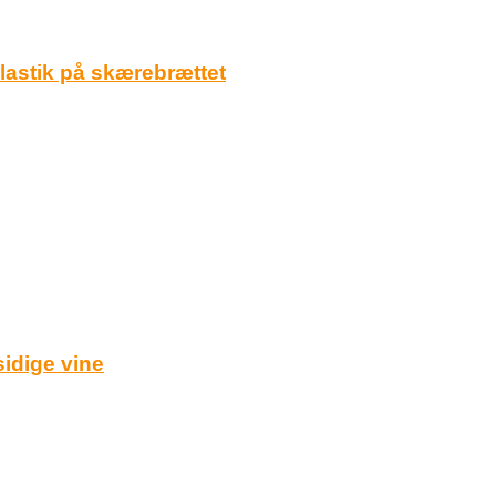
astik på skærebrættet
sidige vine