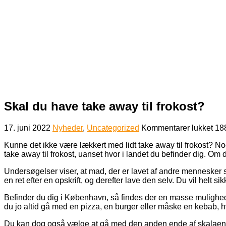
Skal du have take away til frokost?
til
17. juni 2022
Nyheder
,
Uncategorized
Kommentarer lukket
18
Ska
Kunne det ikke være lækkert med lidt take away til frokost? No
du
take away til frokost, uanset hvor i landet du befinder dig. O
hav
tak
Undersøgelser viser, at mad, der er lavet af andre mennesker sma
aw
en ret efter en opskrift, og derefter lave den selv. Du vil helt
til
fro
Befinder du dig i København, så findes der en masse mulighede
du jo altid gå med en pizza, en burger eller måske en kebab, hv
Du kan dog også vælge at gå med den anden ende af skalaen for v