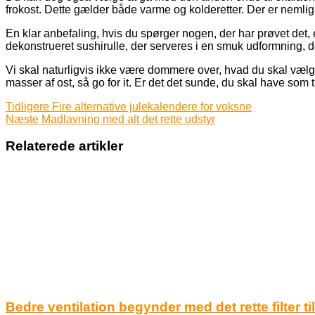
frokost. Dette gælder både varme og kolderetter. Der er nemli
En klar anbefaling, hvis du spørger nogen, der har prøvet det
dekonstrueret sushirulle, der serveres i en smuk udformning, de
Vi skal naturligvis ikke være dommere over, hvad du skal vælge s
masser af ost, så go for it. Er det det sunde, du skal have som t
Tidligere
Fire alternative julekalendere for voksne
Næste
Madlavning med alt det rette udstyr
Relaterede artikler
Bedre ventilation begynder med det rette filter t