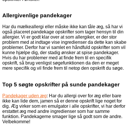
Allergivenlige pandekager
Har du mælkeallergi eller måske ikke kan tåle æg, så har vi
også placeret pandekage opskrifter som tager hensyn til din
allergier. Vi er godt klar over at som allergiker, er der stor
problem med at indtage vise ingredienser da dette kan skabe
problemer. Derfor har vi samlet en håndfuld opskrifter som vil
kunne hjælpe dig, der stadig ønsker at spise pandekager.
Hvis du har problemer med at finde frem til en specifik
opskrift, så brug venligst søgefunktionen da den er meget
mere specifik og vil finde frem til netop den opskrift du søge.
Top 5 søgte opskrifter på sunde pandekager
Pandekager uden æg
: Har du allergi over for æg eller bare
ikke kan lide dem, jamen så er denne opskrift lige noget for
dig. Æg virker som en emulgator i alle opskrifter, vi har derfor
erstattet æg med andre ingredienser som har samme
funktion. Pandekagerne smager lige så godt som de andre.
Velbekomme!