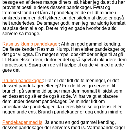
besøge en af deres mange diners, så håber jeg da at du har
prøvet at bestille deres dessert pandekager. Først og
fremmest for du et tårn af pandekager, de er lidt mindre i
omkreds men en del tykkere, og densiteten af disse er også
helt anderledes. De smager godt, men jeg har aldrig formået
at spise dem alle op. Det er mig en gåde hvorfor de altid
servere så mange.
Rasmus klump pandekager
: Ahh en god gammel kending.
De fleste kender Rasmus Klump. Han elsker pandekager og
det gør vi også. En meget simpel opskrift der er lige til at gå
til. Børn elsker dem, derfor er det også sjovt at inkludere dem
i processen. Spørg om de vil hjælpe til og de vil med glæde
gøre det.
Brunch pandekager
: Her er der lidt delte meninger, er det
dessert pandekager eller ej? For de bliver jo serveret til
brunch, på samme tid spiser man dem normalt til sidst som
en dessert og så er de også søde. Vi har valgt at placere
dem under dessert pandekager. De minder lidt om
amerikanske pandekager, da deres tykkelse og densitet er
nogenlunde ens. Brunch pandekager er dog endnu mindre.
Pandekager med is
: Ja endnu en god gammel kending,
dessert pandekager der serveres med is. Varmepandekager