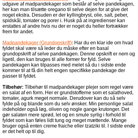
udgave af madpandekager som består af selve pandekagen,
her kan man tilsætte oregano til selve dejen for at give det
noget ekstra. Desuden er der kyllingbryst, olie, salt, peber,
spidskål, tomater og porer i. Husk på at ingredienser kan
erstattes af andre hvis nu der er noget du heller fortrækker
frem for andet.
Madpandekager (Grundopskrift)
: Har du en klar ide om hvad
fyldet skal være så leder du måske efter en basal
grundopskrift af selve pandekagen. Denne opskrift er nem og
ligetil, den kan bruges til alle former for fyld. Selve
pandekagen kan tilpasses med melet så du i sidste ende
kommer til at få din helt engen specifikke pandekage der
passer til fyldet.
Tilbehør:
Tilbehør til madpandekager plejer som regel være
en salat af en form. Her er grundstofferne som et salathoved,
tomater, agurk meget normale. Derudover kan du så selv
fylde på og blande som du selv ønsker. Min personlige salat
indeholder også løg, oliven og nogle gange krutonger. Det
gør salaten mere sprød, let og en smule syrlig i forhold til
fyldet som kan føles lidt tung og meget mættende. Mange
bruger også enten creme fraiche eller tzatziki til. I sidste ende
er det helt op til dig.