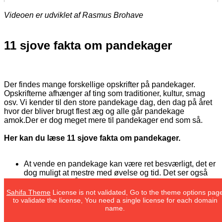
Videoen er udviklet af Rasmus Brohave
11 sjove fakta om pandekager
Der findes mange forskellige opskrifter på pandekager.
Opskrifterne afhænger af ting som traditioner, kultur, smag
osv. Vi kender til den store pandekage dag, den dag på året
hvor der bliver brugt flest æg og alle går pandekage
amok.Der er dog meget mere til pandekager end som så.
Her kan du læse 11 sjove fakta om pandekager.
At vende en pandekage kan være ret besværligt, det er
dog muligt at mestre med øvelse og tid. Det ser også
ret blæret ud når en person lige smider en pandekage i
luften og griber den med panden igen. Vidste du at
Sahifa Theme
License is not validated, Go to the theme options pag
rekorden for at vende en pandekage i luften på 2
to validate the license, You need a single license for each domain
minutter er hele 349 gange.
name.