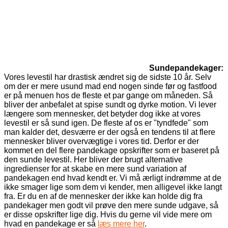
Sundepandekager:
Vores levestil har drastisk ændret sig de sidste 10 år. Selv
om der er mere usund mad end nogen sinde før og fastfood
er på menuen hos de fleste et par gange om måneden. Så
bliver der anbefalet at spise sundt og dyrke motion. Vi lever
længere som mennesker, det betyder dog ikke at vores
levestil er så sund igen. De fleste af os er "tyndfede" som
man kalder det, desværre er der også en tendens til at flere
mennesker bliver overvægtige i vores tid. Derfor er der
kommet en del flere pandekage opskrifter som er baseret på
den sunde levestil. Her bliver der brugt alternative
ingredienser for at skabe en mere sund variation af
pandekagen end hvad kendt er. Vi må ærligt indrømme at de
ikke smager lige som dem vi kender, men alligevel ikke langt
fra. Er du en af de mennesker der ikke kan holde dig fra
pandekager men godt vil prøve den mere sunde udgave, så
er disse opskrifter lige dig. Hvis du gerne vil vide mere om
hvad en pandekage er så
læs mere her
.