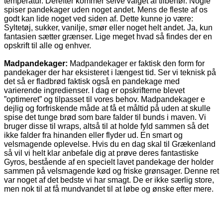
temperatur. Derefter kommer selve valget af tilbehør. Nogle
spiser pandekager uden noget andet. Mens de fleste af os
godt kan lide noget ved siden af. Dette kunne jo være:
Syltetøj, sukker, vanilje, smør eller noget helt andet. Ja, kun
fantasien sætter grænser. Lige meget hvad så findes der en
opskrift til alle og enhver.
Madpandekager:
Madpandekager er faktisk den form for
pandekager der har eksisteret i længest tid. Ser vi teknisk på
det så er fladbrød faktisk også en pandekage med
varierende ingredienser. I dag er opskrifterne blevet
”optimeret” og tilpasset til vores behov. Madpandekager e
dejlig og forfriskende måde at få et måltid på uden at skulle
spise det tunge brød som bare falder til bunds i maven. Vi
bruger disse til wraps, altså til at holde fyld sammen så det
ikke falder fra hinanden eller flyder ud. En smart og
velsmagende oplevelse. Hvis du en dag skal til Grækenland
så vil vi helt klar anbefale dig at prøve deres fantastiske
Gyros, bestående af en specielt lavet pandekage der holder
sammen på velsmagende kød og friske grønsager. Denne ret
var noget af det bedste vi har smagt. De er ikke særlig store,
men nok til at få mundvandet til at løbe og ønske efter mere.