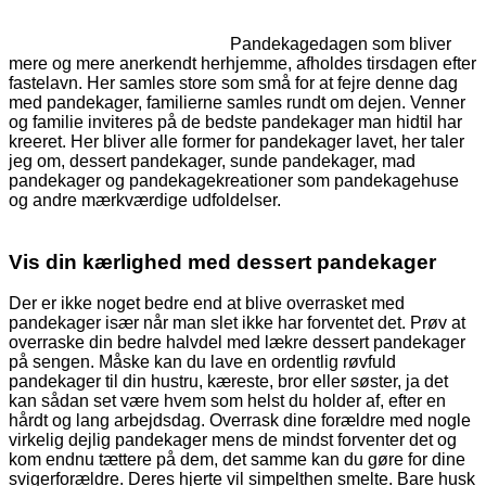
Pandekagedagen som bliver
mere og mere anerkendt herhjemme, afholdes tirsdagen efter
fastelavn. Her samles store som små for at fejre denne dag
med pandekager, familierne samles rundt om dejen. Venner
og familie inviteres på de bedste pandekager man hidtil har
kreeret. Her bliver alle former for pandekager lavet, her taler
jeg om, dessert pandekager, sunde pandekager, mad
pandekager og pandekagekreationer som pandekagehuse
og andre mærkværdige udfoldelser.
Vis din kærlighed med dessert pandekager
Der er ikke noget bedre end at blive overrasket med
pandekager især når man slet ikke har forventet det. Prøv at
overraske din bedre halvdel med lækre dessert pandekager
på sengen. Måske kan du lave en ordentlig røvfuld
pandekager til din hustru, kæreste, bror eller søster, ja det
kan sådan set være hvem som helst du holder af, efter en
hårdt og lang arbejdsdag. Overrask dine forældre med nogle
virkelig dejlig pandekager mens de mindst forventer det og
kom endnu tættere på dem, det samme kan du gøre for dine
svigerforældre. Deres hjerte vil simpelthen smelte. Bare husk