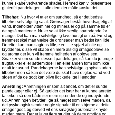
kunne skabe vedvarende skader. Hermed kan vi præsentere
glutenfri pandekager til alle dem der måtte ønske det.
Tilbehør:
Nu hvor vi taler om sundhed, så er det bedste
tilbehør selvfølgelig salat. Grønsager består hovedsagelig af
vand, indeholder vitaminer og mineraler og på samme tid er
de også mættende. Nu er salat ikke særlig spændende for
mange. Det kan man selvfølgelig lave hurtigt om på. Først og
fremmest skal man vælge de grønsager man bedst kan lide.
Derefter kan man sagtens tilføje en lille spjæt af olie og
krydderier, disse vil skabe en mere alsidig smagsoplevelse
og aroma der kun vil fremme helheden af oplevelsen.
Snakker vi om sunde dessert pandekager, så kan du jo bruge
frugtsukker eller sødemiddel i en eller anden form som ikke
er alt for usund. Pandekagerne kan selvfølgelig spises uden
tilbehør men så kan det være du skal have et glas vand ved
siden af da de godt kan blive lidt kedelige i længden.
Anretning:
Anretningen er som alt andet, om det er sunde
pandekager eller ej. Så gælder det især her at kunne anrette
tallerken så den både ser mere spændende og indbydende
ud. Anretningen betyder lige så meget som selve maden, da
det psykologisk sender nogle signaler til ens hjerne at dette
smager godt, og derved vil ens smagsløg automatisk nyde
maden mere. Der er lavet flere studier på dette område og