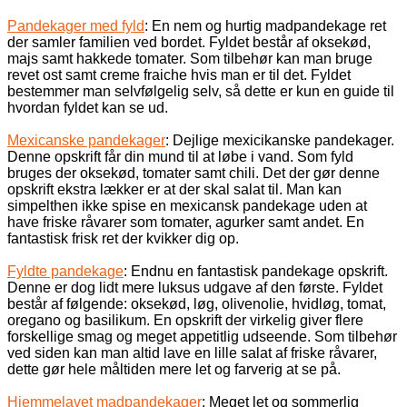
Pandekager med fyld
: En nem og hurtig madpandekage ret
der samler familien ved bordet. Fyldet består af oksekød,
majs samt hakkede tomater. Som tilbehør kan man bruge
revet ost samt creme fraiche hvis man er til det. Fyldet
bestemmer man selvfølgelig selv, så dette er kun en guide til
hvordan fyldet kan se ud.
Mexicanske pandekager
: Dejlige mexicikanske pandekager.
Denne opskrift får din mund til at løbe i vand. Som fyld
bruges der oksekød, tomater samt chili. Det der gør denne
opskrift ekstra lækker er at der skal salat til. Man kan
simpelthen ikke spise en mexicansk pandekage uden at
have friske råvarer som tomater, agurker samt andet. En
fantastisk frisk ret der kvikker dig op.
Fyldte pandekage
: Endnu en fantastisk pandekage opskrift.
Denne er dog lidt mere luksus udgave af den første. Fyldet
består af følgende: oksekød, løg, olivenolie, hvidløg, tomat,
oregano og basilikum. En opskrift der virkelig giver flere
forskellige smag og meget appetitlig udseende. Som tilbehør
ved siden kan man altid lave en lille salat af friske råvarer,
dette gør hele måltiden mere let og farverig at se på.
Hjemmelavet madpandekager
: Meget let og sommerlig