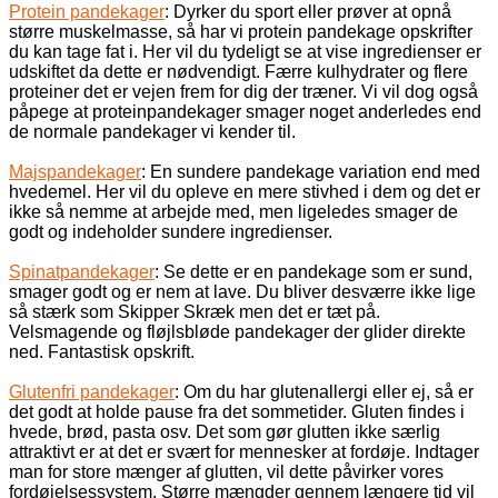
Protein pandekager
: Dyrker du sport eller prøver at opnå
større muskelmasse, så har vi protein pandekage opskrifter
du kan tage fat i. Her vil du tydeligt se at vise ingredienser er
udskiftet da dette er nødvendigt. Færre kulhydrater og flere
proteiner det er vejen frem for dig der træner. Vi vil dog også
påpege at proteinpandekager smager noget anderledes end
de normale pandekager vi kender til.
Majspandekager
: En sundere pandekage variation end med
hvedemel. Her vil du opleve en mere stivhed i dem og det er
ikke så nemme at arbejde med, men ligeledes smager de
godt og indeholder sundere ingredienser.
Spinatpandekager
: Se dette er en pandekage som er sund,
smager godt og er nem at lave. Du bliver desværre ikke lige
så stærk som Skipper Skræk men det er tæt på.
Velsmagende og fløjlsbløde pandekager der glider direkte
ned. Fantastisk opskrift.
Glutenfri pandekager
: Om du har glutenallergi eller ej, så er
det godt at holde pause fra det sommetider. Gluten findes i
hvede, brød, pasta osv. Det som gør glutten ikke særlig
attraktivt er at det er svært for mennesker at fordøje. Indtager
man for store mænger af glutten, vil dette påvirker vores
fordøjelsessystem. Større mængder gennem længere tid vil