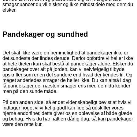
smagsnuancer du vil elsker og ikke mindst dele med dem du
elsker.
Pandekager og sundhed
Det skal ikke være en hemmelighed at pandekager ikke er
det sundeste der findes derude. Derfor opfordre vi heller ikke
at hele dieten kun skal bestå af pandekager alene. Elsker du
pandekager over alt på jorden, kan vi selvfølgelig tilbyde
opskrifter som er en del sundere end hvad der kendes til. Og
meget anderledes smager de heller ikke. Du kan altså i dag
få pandekager der næsten smager ens med dem du kender
men på den sunde måde.
På den anden side, så er det videnskabeligt bevist at hvis vi
indtager noget vi virkelig godt kan lide så udskiller vores
hjerne endorfiner, dette giver os en oplevelse af både glæde
og behag. Hvis du har haft en dårlig dag, så kan pandekager
være den rette kur.