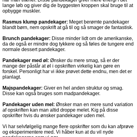
lange løb og giver dig de byggesten kroppen skal bruge til at
opbygge muskler.
Rasmus klump pandekager:
Meget berømte pandekager
blandt børn, nem opskrift at gå til og så smager de fantastisk.
Brunch pandekager:
Disse minder lidt om de amerikanske,
da de også er mindre dog tykkere og så føles de tungere end
normale dessert pandekager.
Pandekager med øl:
Ønsker du mere smag, så er der
mange der påstår at øl i opskriften virkelig kan gøre en
forskel. Personligt har vi ikke prøvet dette endnu, men det er
planlagt.
Majspandekager:
Giver en hel anden struktur og smag.
Disse kan også bruges som madpandekager.
Pandekager uden mel:
Ønsker man en mere sund variation
af opskriften kan man altid droppe melet. Kig på disse
opskrifter hvis du ønsker pandekager uden mel.
Vi har selvfølgelig mange flere opskrifter som du kan afprøve
og eksperimentere med. Vi håber kun at du vil nyde