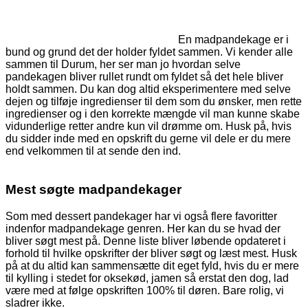
En madpandekage er i
bund og grund det der holder fyldet sammen. Vi kender alle
sammen til Durum, her ser man jo hvordan selve
pandekagen bliver rullet rundt om fyldet så det hele bliver
holdt sammen. Du kan dog altid eksperimentere med selve
dejen og tilføje ingredienser til dem som du ønsker, men rette
ingredienser og i den korrekte mængde vil man kunne skabe
vidunderlige retter andre kun vil drømme om. Husk på, hvis
du sidder inde med en opskrift du gerne vil dele er du mere
end velkommen til at sende den ind.
Mest søgte madpandekager
Som med dessert pandekager har vi også flere favoritter
indenfor madpandekage genren. Her kan du se hvad der
bliver søgt mest på. Denne liste bliver løbende opdateret i
forhold til hvilke opskrifter der bliver søgt og læst mest. Husk
på at du altid kan sammensætte dit eget fyld, hvis du er mere
til kylling i stedet for oksekød, jamen så erstat den dog, lad
være med at følge opskriften 100% til døren. Bare rolig, vi
sladrer ikke.