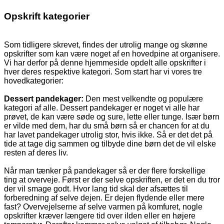
Opskrift kategorier
Som tidligere skrevet, findes der utrolig mange og skønne
opskrifter som kan være noget af en hovedpine at organisere.
Vi har derfor på denne hjemmeside opdelt alle opskrifter i
hver deres respektive kategori. Som start har vi vores tre
hovedkategorier:
Dessert pandekager:
Den mest velkendte og populære
kategori af alle. Dessert pandekager er noget vi alle har
prøvet, de kan være søde og sure, lette eller tunge. Især børn
er vilde med dem, har du små børn så er chancen for at du
har lavet pandekager utrolig stor, hvis ikke. Så er det det på
tide at tage dig sammen og tilbyde dine børn det de vil elske
resten af deres liv.
Når man tænker på pandekager så er der flere forskellige
ting at overveje. Først er der selve opskriften, er det en du tror
der vil smage godt. Hvor lang tid skal der afsættes til
forberedning af selve dejen. Er dejen flydende eller mere
fast? Overvejelserne af selve varmen på komfuret, nogle
opskrifter kræver længere tid over ilden eller en højere