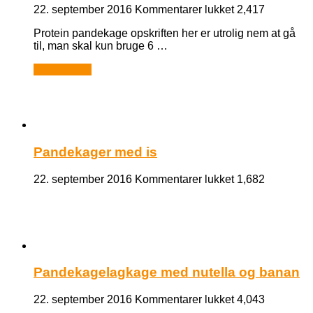
til
22. september 2016
Kommentarer lukket
2,417
Protein
Protein pandekage opskriften her er utrolig nem at gå
pandekager
til, man skal kun bruge 6 …
–
simple
Læs mere...
og
fantastiske
Pandekager med is
til
22. september 2016
Kommentarer lukket
1,682
Pandekager
med
is
Pandekagelagkage med nutella og banan
til
22. september 2016
Kommentarer lukket
4,043
Pandekagelagk