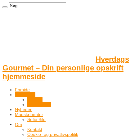
Hverdags
Gourmet – Din personlige opskrift
hjemmeside
Forside
Kategorier
Dessert
Pandekager
Nyheder
Madskribenter
Sofie Bild
Om
Kontakt
Cookie- og privatlivspolitik