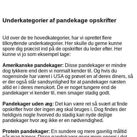
Underkategorier af pandekage opskrifter
Ud over de tre hovedkategorier, har vi oprettet flere
tilknyttende underkategorier. Her skulle du gerne kunne
spore dig præcist ind på de opskrifter du leder efter. Her
kunne vi jo som eksempel tage:
Amerikanske pandekager:
Disse pandekager er mindre
dog tykkere end dem vi normalt kender til. Og hvis du
nogensinde har været i USA og prøvet en af deres diners, så
er der også står sandsynlighed for at pandekager næsten
altid er i deres menukort. De er noget tungere end de
pandekager vi kender til, men smager stadig godt.
Pandekager uden æg:
Det kan være ret så svært at finde
opskrifter hvor der ingen æg skal bruges i. Dog findes der
heldigvis nogle hvorved du stadig kan nyde dejlige
pandekager hvor æg ikke er en nødvendighed.
Protein pandekager:
En sundere og mere gavnlig måltid
når man træner. Disse pandekager giver mere energi i det