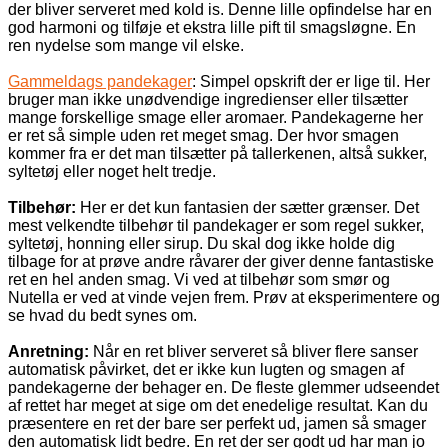
der bliver serveret med kold is. Denne lille opfindelse har en
god harmoni og tilføje et ekstra lille pift til smagsløgne. En
ren nydelse som mange vil elske.
Gammeldags pandekager
: Simpel opskrift der er lige til. Her
bruger man ikke unødvendige ingredienser eller tilsætter
mange forskellige smage eller aromaer. Pandekagerne her
er ret så simple uden ret meget smag. Der hvor smagen
kommer fra er det man tilsætter på tallerkenen, altså sukker,
syltetøj eller noget helt tredje.
Tilbehør:
Her er det kun fantasien der sætter grænser. Det
mest velkendte tilbehør til pandekager er som regel sukker,
syltetøj, honning eller sirup. Du skal dog ikke holde dig
tilbage for at prøve andre råvarer der giver denne fantastiske
ret en hel anden smag. Vi ved at tilbehør som smør og
Nutella er ved at vinde vejen frem. Prøv at eksperimentere og
se hvad du bedt synes om.
Anretning:
Når en ret bliver serveret så bliver flere sanser
automatisk påvirket, det er ikke kun lugten og smagen af
pandekagerne der behager en. De fleste glemmer udseendet
af rettet har meget at sige om det enedelige resultat. Kan du
præsentere en ret der bare ser perfekt ud, jamen så smager
den automatisk lidt bedre. En ret der ser godt ud har man jo