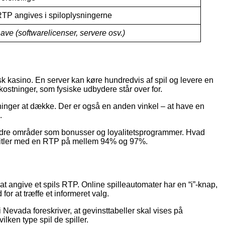
TP angives i spiloplysningerne
ave (softwarelicenser, servere osv.)
sk kasino. En server kan køre hundredvis af spil og levere en
omkostninger, som fysiske udbydere står over for.
inger at dække. Der er også en anden vinkel – at have en
.
 andre områder som bonusser og loyalitetsprogrammer. Hvad
 titler med en RTP på mellem 94% og 97%.
at angive et spils RTP. Online spilleautomater har en “i”-knap,
or at træffe et informeret valg.
Nevada foreskriver, at gevinsttabeller skal vises på
lken type spil de spiller.