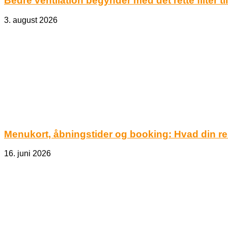
Bedre ventilation begynder med det rette filter t
3. august 2026
Menukort, åbningstider og booking: Hvad din re
16. juni 2026