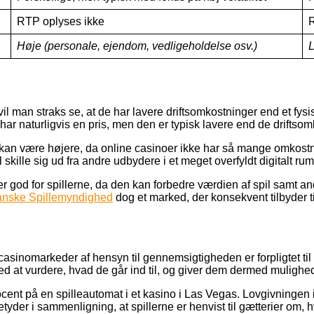
RTP oplyses ikke
R
Høje (personale, ejendom, vedligeholdelse osv.)
L
 man straks se, at de har lavere driftsomkostninger end et fysi
Det har naturligvis en pris, men den er typisk lavere end de drifts
 kan være højere, da online casinoer ikke har så mange omkostn
skille sig ud fra andre udbydere i et meget overfyldt digitalt rum
r god for spillerne, da den kan forbedre værdien af spil samt
anske Spillemyndighed
dog et marked, der konsekvent tilbyder
asinomarkeder af hensyn til gennemsigtigheden er forpligtet til 
ed at vurdere, hvad de går ind til, og giver dem dermed mulighed f
ent på en spilleautomat i et kasino i Las Vegas. Lovgivningen i 
er i sammenligning, at spillerne er henvist til gætterier om, hvi