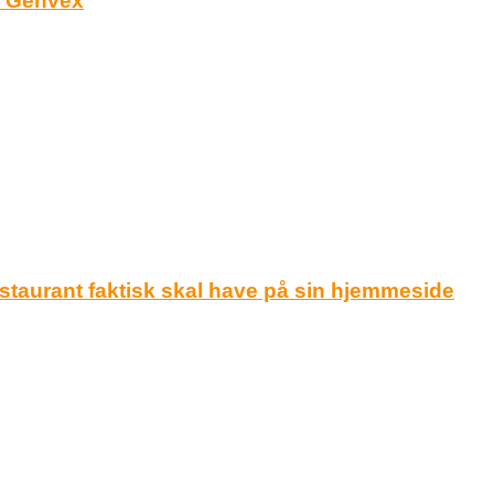
il Genvex
staurant faktisk skal have på sin hjemmeside