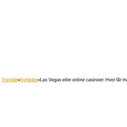
Forside
»
Nyheder
»
Las Vegas eller online casinoer: Hvor får 