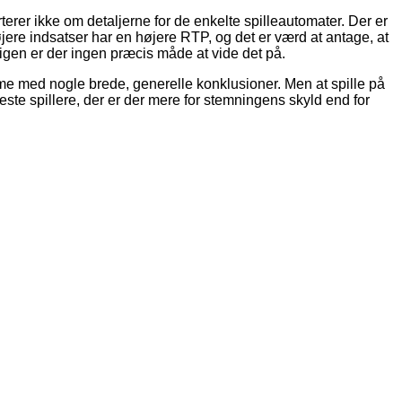
rer ikke om detaljerne for de enkelte spilleautomater. Der er
ere indsatser har en højere RTP, og det er værd at antage, at
igen er der ingen præcis måde at vide det på.
e med nogle brede, generelle konklusioner. Men at spille på
leste spillere, der er der mere for stemningens skyld end for