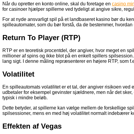
odds?
Når du opretter en konto online, skal du foretage en
casino mi
for casinoer hjælper spillerne ved tydeligt at angive sikre, 
For at nyde ansvarligt spil på et landbaseret kasino bør du kend
spilleautomater, som du bør forstå, da de bestemmer, hvordan di
Return To Player (RTP)
RTP er en teoretisk procentdel, der angiver, hvor meget en spill
millioner af spins og ikke blot på en enkelt spillers spilsessio
lang sigt. I denne måling repræsenterer en højere RTP, som f.e
Volatilitet
En spilleautomats volatilitet er et tal, der angiver risikoen ve
udbetaler for eksempel gevinster sjældnere, men når det sker, e
typisk i mindre beløb.
Dette betyder, at spillerne kan vælge mellem de forskellige spi
spilsessioner, mens en med høj volatilitet normalt indebærer ko
Effekten af Vegas