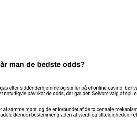
 får man de bedste odds?
egas eller sidder derhjemme og spiller på et online casino, bør 
ilket naturligvis påvirker de odds, der gælder. Selvom valg af spi
f samme mønt, og de er forbundet af de to centrale mekanismer, 
 udelukkende) bestemmer graden af værdi og tilfældigheden i et 