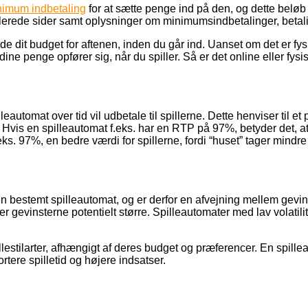
nimum indbetaling
for at sætte penge ind på den, og dette beløb
regulerede sider samt oplysninger om minimumsindbetalinger, bet
e dit budget for aftenen, inden du går ind. Uanset om det er fysisk
ne penge opfører sig, når du spiller. Så er det online eller fys
eautomat over tid vil udbetale til spillerne. Dette henviser til e
n. Hvis en spilleautomat f.eks. har en RTP på 97%, betyder det, a
ks. 97%, en bedre værdi for spillerne, fordi “huset” tager mind
d en bestemt spilleautomat, og er derfor en afvejning mellem gevi
r gevinsterne potentielt større. Spilleautomater med lav volatili
llestilarter, afhængigt af deres budget og præferencer. En spille
rtere spilletid og højere indsatser.