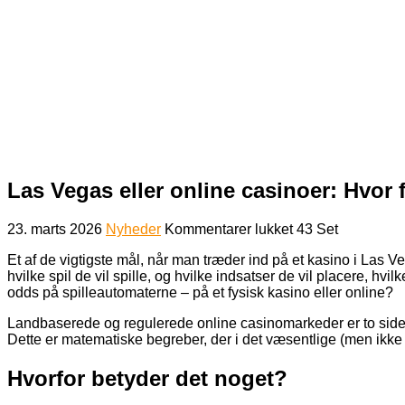
Las Vegas eller online casinoer: Hvor
til
23. marts 2026
Nyheder
Kommentarer lukket
43 Set
Las
Et af de vigtigste mål, når man træder ind på et kasino i Las V
Vegas
hvilke spil de vil spille, og hvilke indsatser de vil placere, hv
eller
odds på spilleautomaterne – på et fysisk kasino eller online?
online
casinoer:
Landbaserede og regulerede online casinomarkeder er to sider a
Hvor
Dette er matematiske begreber, der i det væsentlige (men ikke
får
man
Hvorfor betyder det noget?
de
bedste