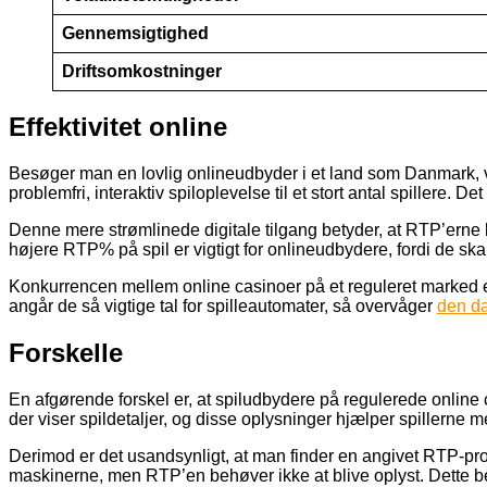
Gennemsigtighed
Driftsomkostninger
Effektivitet online
Besøger man en lovlig onlineudbyder i et land som Danmark, vil
problemfri, interaktiv spiloplevelse til et stort antal spillere. 
Denne mere strømlinede digitale tilgang betyder, at RTP’erne
højere RTP% på spil er vigtigt for onlineudbydere, fordi de skal 
Konkurrencen mellem online casinoer på et reguleret marked e
angår de så vigtige tal for spilleautomater, så overvåger
den d
Forskelle
En afgørende forskel er, at spiludbydere på regulerede online c
der viser spildetaljer, og disse oplysninger hjælper spillerne m
Derimod er det usandsynligt, at man finder en angivet RTP-proc
maskinerne, men RTP’en behøver ikke at blive oplyst. Dette betyd