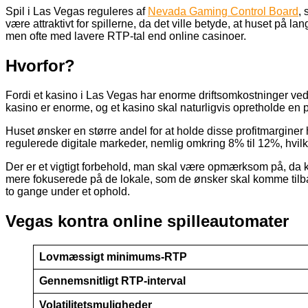
Spil i Las Vegas reguleres af
Nevada Gaming Control Board
, 
være attraktivt for spillerne, da det ville betyde, at huset på 
men ofte med lavere RTP-tal end online casinoer.
Hvorfor?
Fordi et kasino i Las Vegas har enorme driftsomkostninger ved 
kasino er enorme, og et kasino skal naturligvis opretholde en p
Huset ønsker en større andel for at holde disse profitmarginer
regulerede digitale markeder, nemlig omkring 8% til 12%, hvil
Der er et vigtigt forbehold, man skal være opmærksom på, da k
mere fokuserede på de lokale, som de ønsker skal komme tilbag
to gange under et ophold.
Vegas kontra online spilleautomater
Lovmæssigt minimums-RTP
Gennemsnitligt RTP-interval
Volatilitetsmuligheder