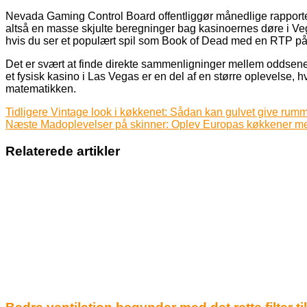
Nevada Gaming Control Board offentliggør månedlige rapporter 
altså en masse skjulte beregninger bag kasinoernes døre i Veg
hvis du ser et populært spil som Book of Dead med en RTP på 
Det er svært at finde direkte sammenligninger mellem oddsene
et fysisk kasino i Las Vegas er en del af en større oplevelse, h
matematikken.
Tidligere
Vintage look i køkkenet: Sådan kan gulvet give rumm
Næste
Madoplevelser på skinner: Oplev Europas køkkener m
Relaterede artikler