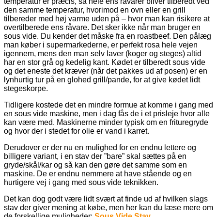
temperatur er præcis, så hele ens råvarer bliver tilberedt ved
den samme temperatur, hvorimod en ovn eller en grill
tilbereder med høj varme uden på – hvor man kan risikere at
overtilberede ens råvare. Det sker ikke når man bruger en
sous vide. Du kender det måske fra en roastbeef. Den pålæg
man køber i supermarkederne, er perfekt rosa hele vejen
igennem, mens den man selv laver (koger og steges) altid
har en stor grå og kedelig kant. Kødet er tilberedt sous vide
og det eneste det kræver (når det pakkes ud af posen) er en
lynhurtig tur på en glohed grill/pande, for at give kødet lidt
stegeskorpe.
Tidligere kostede det en mindre formue at komme i gang med
en sous vide maskine, men i dag fås de i et prisleje hvor alle
kan være med. Maskinerne minder typisk om en frituregryde
og hvor der i stedet for olie er vand i karret.
Derudover er der nu en mulighed for en endnu lettere og
billigere variant, i en stav der ”bare” skal sættes på en
gryde/skål/kar og så kan den gøre det samme som en
maskine. De er endnu nemmere at have stående og en
hurtigere vej i gang med sous vide teknikken.
Det kan dog godt være lidt svært at finde ud af hvilken slags
stav der giver mening at købe, men her kan du læse mere om
de forskellige muligheder:
Sous Vide Stav
.