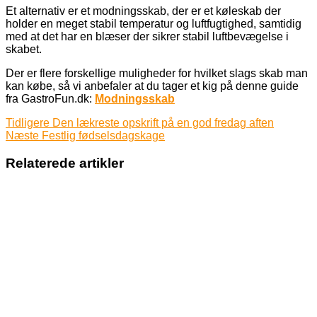
Et alternativ er et modningsskab, der er et køleskab der
holder en meget stabil temperatur og luftfugtighed, samtidig
med at det har en blæser der sikrer stabil luftbevægelse i
skabet.
Der er flere forskellige muligheder for hvilket slags skab man
kan købe, så vi anbefaler at du tager et kig på denne guide
fra GastroFun.dk:
Modningsskab
Tidligere
Den lækreste opskrift på en god fredag aften
Næste
Festlig fødselsdagskage
Relaterede artikler