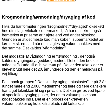
Krogmodning/tørmodning/dryaging af kød
Hvis du har formuleringen ”krogmodnet”/”dry-aged” oksekød
hos din slagter/lokale supermarked, så har du sikkert også
bemærket at priserne er højere end ved andet oksekød.
Grunden er at det meste kød man køber i supermarkedet ,er
kød der skæres ud når det slagtes og vakuumpakkes med
det samme. Det kaldes ”vådmodning”.
Det modsatte af vådmodning er ”tørmodning”, der også
kaldes dryaging/dryaged/krogmodnet. Det er den bedste
måde at få kødet til at blive mørt på. Det er den teknik der er
blevet brugt hele det 20. århundrede og den er heldigvis på
vej tilbage.
Facebook gruppen ” Danske dry aging entusiaster” er på 2 år
rundet mere end 2.000 medlemmer og flere og flere danskere
har taget teknikken til sig i privaten. Det kan gøres ved hjælp
af specielle dryaging poser, der er en vakuumpose som
kødet pakkes ind i. Det er en proces der kræver en
vakuumpakker og lidt ekstra plads i dit køleskab.