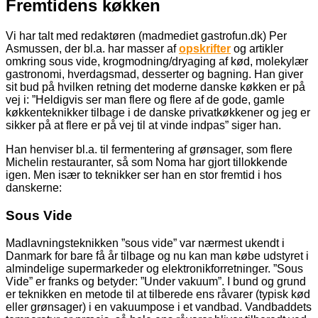
Fremtidens køkken
Vi har talt med redaktøren (madmediet gastrofun.dk) Per
Asmussen, der bl.a. har masser af
opskrifter
og artikler
omkring sous vide, krogmodning/dryaging af kød, molekylær
gastronomi, hverdagsmad, desserter og bagning. Han giver
sit bud på hvilken retning det moderne danske køkken er på
vej i: ”Heldigvis ser man flere og flere af de gode, gamle
køkkenteknikker tilbage i de danske privatkøkkener og jeg er
sikker på at flere er på vej til at vinde indpas” siger han.
Han henviser bl.a. til fermentering af grønsager, som flere
Michelin restauranter, så som Noma har gjort tillokkende
igen. Men især to teknikker ser han en stor fremtid i hos
danskerne:
Sous Vide
Madlavningsteknikken ”sous vide” var nærmest ukendt i
Danmark for bare få år tilbage og nu kan man købe udstyret i
almindelige supermarkeder og elektronikforretninger. ”Sous
Vide” er franks og betyder: ”Under vakuum”. I bund og grund
er teknikken en metode til at tilberede ens råvarer (typisk kød
eller grønsager) i en vakuumpose i et vandbad. Vandbaddets