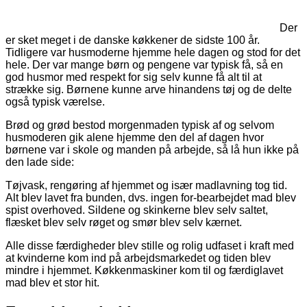
Der
er sket meget i de danske køkkener de sidste 100 år.
Tidligere var husmoderne hjemme hele dagen og stod for det
hele. Der var mange børn og pengene var typisk få, så en
god husmor med respekt for sig selv kunne få alt til at
strække sig. Børnene kunne arve hinandens tøj og de delte
også typisk værelse.
Brød og grød bestod morgenmaden typisk af og selvom
husmoderen gik alene hjemme den del af dagen hvor
børnene var i skole og manden på arbejde, så lå hun ikke på
den lade side:
Tøjvask, rengøring af hjemmet og især madlavning tog tid.
Alt blev lavet fra bunden, dvs. ingen for-bearbejdet mad blev
spist overhoved. Sildene og skinkerne blev selv saltet,
flæsket blev selv røget og smør blev selv kærnet.
Alle disse færdigheder blev stille og rolig udfaset i kraft med
at kvinderne kom ind på arbejdsmarkedet og tiden blev
mindre i hjemmet. Køkkenmaskiner kom til og færdiglavet
mad blev et stor hit.