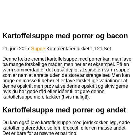
Kartoffelsuppe med porrer og bacon
til
11. juni 2017
Suppe
Kommentarer lukket
1,121 Set
Kartoffelsuppe
Denne lækre cremet kartoffelsuppe med porrer kan man lave
med
på mange forskellige måder, men her er et eksempel. På en
porrer
varm sommerdag er det også dejligt at spise en varm suppe
og
som er nem at anrette uden de store anstrengelser. Man kan
bacon
bruge en masse tilbehør eller lave forskellige variationer af
denne opskrift men prøv at se denne opskrift og skriv gerne
hvis du har gode råd eller idéer til at gøre denne
kartoffelsuppe mere lækker (hvis muligt!).
Kartoffelsuppe med porrer og andet
Du kan også lave kartoffelsuppe med jordskokker, løg, søde
kartofler, gulerødder, selleri, broccoli eller en masse andet.
Det er bare for at nævne et par ting.