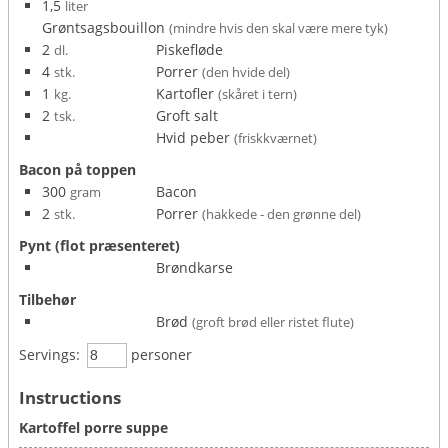
1,5
liter
Grøntsagsbouillon
(mindre hvis den skal være mere tyk)
2
Piskefløde
dl.
4
Porrer
stk.
(den hvide del)
1
Kartofler
kg.
(skåret i tern)
2
Groft salt
tsk.
Hvid peber
(friskkværnet)
Bacon på toppen
300
Bacon
gram
2
Porrer
stk.
(hakkede - den grønne del)
Pynt (flot præsenteret)
Brøndkarse
Tilbehør
Brød
(groft brød eller ristet flute)
Servings:
personer
Instructions
Kartoffel porre suppe