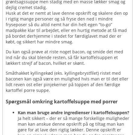
grøntsagssuppe men stadig med en masse lækker smag og
dejlig cremet stadig.
Husk at det er nemt at lave denne opskrift og skalere den op
i rigtig mange personer og så fryse den ned i mindre
fryseposer så du altid nemt har din helt egen ”to-go”
madpakke klar til arbejdet, eller en hurtig metode at få mad
på bordet derhjemme i stedet for færdiglavet mad der er
købt, og sikkert har mindre smag.
Du kan også prøve at riste noget bacon, og smide det med
ind når du skal blende resten, så får kartoffelsuppen et
lækkert strejf af bacon, hvilket er skønt.
Småthakket kyllingekød (eks. kyllingebrystfilet) ristet med
baconen kan også være en mulighed hvis man er til det eller
lidt reven ost eller pinjekerner på toppen af den færdige
kartoffel porre suppe.
Spørgsmål omkring kartoffelsuppe med porrer
Kan man bruge andre ingredienser i kartoffelsuppen?
Ja helt sikkert – der er så mange forskellige muligheder
man kan anskue denne opskrift på og tiltag man kan
gøre for at lave den rigtig lækker. Denne opskrift er