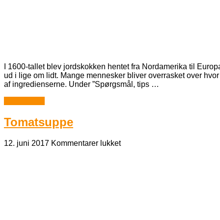
I 1600-tallet blev jordskokken hentet fra Nordamerika til Eur
ud i lige om lidt. Mange mennesker bliver overrasket over hvo
af ingredienserne. Under ”Spørgsmål, tips …
Læs mere...
Tomatsuppe
til
12. juni 2017
Kommentarer lukket
Tomatsuppe