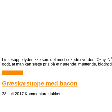
linsesuppe
med
rødbeder
Linsesuppe lyder ikke som det mest sexede i verden. Okay. Når v
godt, at man kan sætte pris på et nærende, mættende, blodrødt
Læs mere...
Græskarsuppe med bacon
til
28. juli 2017
Kommentarer lukket
Græskarsuppe
med
bacon