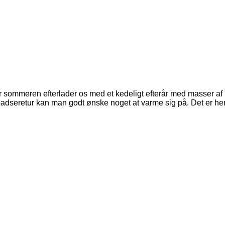
ommeren efterlader os med et kedeligt efterår med masser af reg
e spadseretur kan man godt ønske noget at varme sig på. Det er h