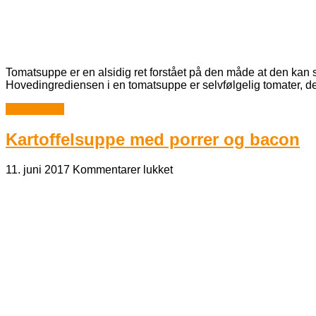
Tomatsuppe er en alsidig ret forstået på den måde at den ka
Hovedingrediensen i en tomatsuppe er selvfølgelig tomater, des
Læs mere...
Kartoffelsuppe med porrer og bacon
til
11. juni 2017
Kommentarer lukket
Kartoffelsuppe
med
porrer
og
bacon