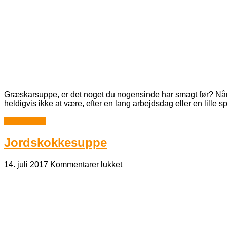
Græskarsuppe, er det noget du nogensinde har smagt før? Når s
heldigvis ikke at være, efter en lang arbejdsdag eller en lill
Læs mere...
Jordskokkesuppe
til
14. juli 2017
Kommentarer lukket
Jordskokkesuppe