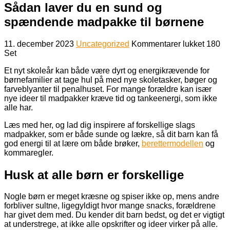
Sådan laver du en sund og
spændende madpakke til børnene
til
11. december 2023
Uncategorized
Kommentarer lukket
180
Sådan
Set
laver
Et nyt skoleår kan både være dyrt og energikrævende for
du
børnefamilier at tage hul på med nye skoletasker, bøger og
en
farveblyanter til penalhuset. For mange forældre kan især
sund
nye ideer til madpakker kræve tid og tankeenergi, som ikke
og
alle har.
spænd
madpa
Læs med her, og lad dig inspirere af forskellige slags
til
madpakker, som er både sunde og lækre, så dit barn kan få
børne
god energi til at lære om både brøker,
berettermodellen
og
kommaregler.
Husk at alle børn er forskellige
Nogle børn er meget kræsne og spiser ikke op, mens andre
forbliver sultne, ligegyldigt hvor mange snacks, forældrene
har givet dem med. Du kender dit barn bedst, og det er vigtigt
at understrege, at ikke alle opskrifter og ideer virker på alle.