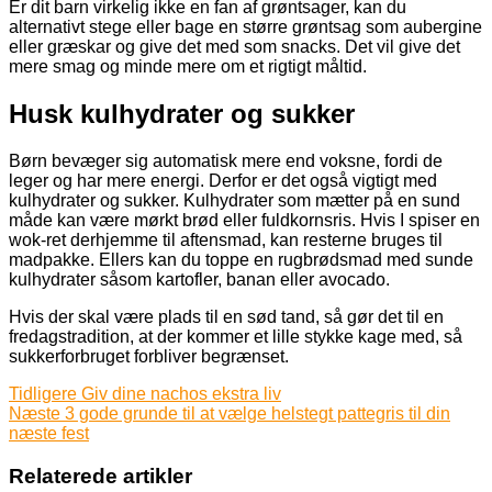
Er dit barn virkelig ikke en fan af grøntsager, kan du
alternativt stege eller bage en større grøntsag som aubergine
eller græskar og give det med som snacks. Det vil give det
mere smag og minde mere om et rigtigt måltid.
Husk kulhydrater og sukker
Børn bevæger sig automatisk mere end voksne, fordi de
leger og har mere energi. Derfor er det også vigtigt med
kulhydrater og sukker. Kulhydrater som mætter på en sund
måde kan være mørkt brød eller fuldkornsris. Hvis I spiser en
wok-ret derhjemme til aftensmad, kan resterne bruges til
madpakke. Ellers kan du toppe en rugbrødsmad med sunde
kulhydrater såsom kartofler, banan eller avocado.
Hvis der skal være plads til en sød tand, så gør det til en
fredagstradition, at der kommer et lille stykke kage med, så
sukkerforbruget forbliver begrænset.
Tidligere
Giv dine nachos ekstra liv
Næste
3 gode grunde til at vælge helstegt pattegris til din
næste fest
Relaterede artikler