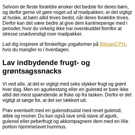
Selvom de fleste forældre ønsker det bedste for deres børn,
og derfor gerne vil gøre noget ud af madpakken, er det vigtigt
at huske, at børn altid trives bedst, når deres forældre trives.
Derfor kan det være bedre at give dem kantinepenge med i
perioder, hvor du virkelig ikke har overskuddet fremfor at
stresse unødvendigt over madpakker.
Lad dig inspirere af forskellige yogaformer på
BikramCPH
,
hvis du mangler ro i hverdagen.
Lav indbydende frugt- og
grøntsagssnacks
Vi ved alle, at det er vigtigt med seks stykker frugt og grønt
hver dag. Men en agurkestang eller en gulerød er bare ikke
altid det mest spændende at fiske op fra tasken. Derfor er det
vigtigt at sørge for, at det ser lækkert ud.
Prøv eventuelt med en gulerodssalat med revet gulerod,
æble og rosiner. Du kan også lave små stave af agurk,
gulerod eller peberfrugt og akkompagnere dem med en lille
portion hjemmelavet hummus.