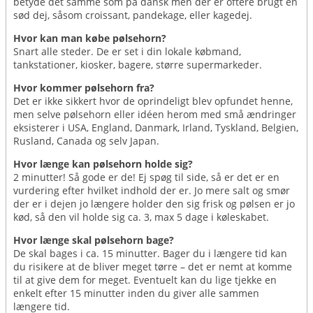
betyde det samme som på dansk men der er oftere brugt en
sød dej, såsom croissant, pandekage, eller kagedej.
Hvor kan man købe pølsehorn?
Snart alle steder. De er set i din lokale købmand,
tankstationer, kiosker, bagere, større supermarkeder.
Hvor kommer pølsehorn fra?
Det er ikke sikkert hvor de oprindeligt blev opfundet henne,
men selve pølsehorn eller idéen herom med små ændringer
eksisterer i USA, England, Danmark, Irland, Tyskland, Belgien,
Rusland, Canada og selv Japan.
Hvor længe kan pølsehorn holde sig?
2 minutter! Så gode er de! Ej spøg til side, så er det er en
vurdering efter hvilket indhold der er. Jo mere salt og smør
der er i dejen jo længere holder den sig frisk og pølsen er jo
kød, så den vil holde sig ca. 3, max 5 dage i køleskabet.
Hvor længe skal pølsehorn bage?
De skal bages i ca. 15 minutter. Bager du i længere tid kan
du risikere at de bliver meget tørre – det er nemt at komme
til at give dem for meget. Eventuelt kan du lige tjekke en
enkelt efter 15 minutter inden du giver alle sammen
længere tid.