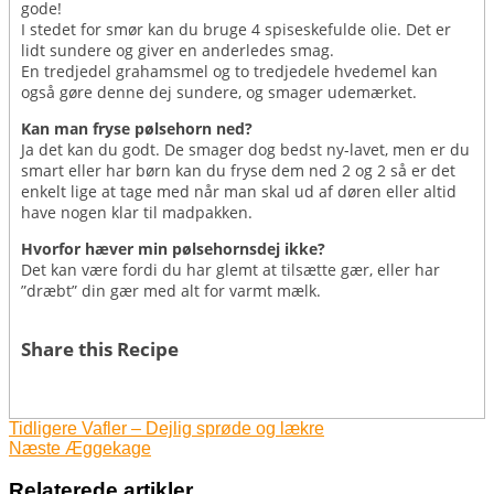
gode!
I stedet for smør kan du bruge 4 spiseskefulde olie. Det er
lidt sundere og giver en anderledes smag.
En tredjedel grahamsmel og to tredjedele hvedemel kan
også gøre denne dej sundere, og smager udemærket.
Kan man fryse pølsehorn ned?
Ja det kan du godt. De smager dog bedst ny-lavet, men er du
smart eller har børn kan du fryse dem ned 2 og 2 så er det
enkelt lige at tage med når man skal ud af døren eller altid
have nogen klar til madpakken.
Hvorfor hæver min pølsehornsdej ikke?
Det kan være fordi du har glemt at tilsætte gær, eller har
”dræbt” din gær med alt for varmt mælk.
Share this Recipe
Tidligere
Vafler – Dejlig sprøde og lækre
Næste
Æggekage
Relaterede artikler