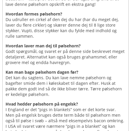
lave denne pølsehorn opskrift en ekstra gang!
Hvordan formes pølsehorn?
Du udruller en cirkel af den dej du har (har du meget dej,
laver du flere cirkler) og skærer denne dej til 8 lige store
stykker. Vupti, disse stykker kan du fylde med indhold og
rulle sammen.
Hvordan laver man dej til pølsehorn?
Godt spørgsmål, og svaret er på denne side beskrevet meget
detaljeret. Alternativt kan også bruges grahamsmel, eller
grovere mel og endda havregryn.
Kan man bage pølsehorn dagen før?
Det kan du sagtens. Du kan lave nemme pølsehorn og
bagefter smide dem i køleskabet til dagen efter. Husk at
pakke dem godt ind så de ikke bliver tørre. Tørre pølsehorn
er kedelige pølsehorn.
Hvad hedder pølsehorn på engelsk?
I England er det ”pigs in blankets” som er det korte svar.
Men på engelsk bruges dette term både til pølsehorn men
også til pølse i svøb – altså med eksempelvis bacon omkring.
I USA vil svaret være nærmere ”pigs in a blanket” og kan