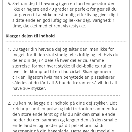
Sæt din dej til hævning (igen en lun temperatur der
ikke er højere end 40 grader er perfekt for gær så du
får gæren til at virke mest mulig effektiv og giver dig i
sidste ende en god luftig og lækker dej). Varighed: 1
time, dækket med et rent viskestykke.
Klargør dejen til indhold
Du tager din hævede dej og ælter den, men ikke for
meget, fordi den skal stadig føles luftig og let. Hvis du
deler din dej i 4 dele så hver del er ca. samme
størrelse, former hvert stykke til dej-bolle og ruller
hver dej-klump ud til en flad cirkel. Skær igennem
cirklen, ligesom hvis man benyttede en pizzaskærer,
således at du får i alt 8 buede trekanter så vil du i alt
have 30+ stykker.
Du kan nu lægge dit indhold på dine dej stykker. Lidt
ketchup samt en pølse og fold trekanten sammen fra
den store ende først og når du når den smalle ende
holder du den sammen og lægger den så den smalle
ende lander, og holder på dit pølsehorn, på dit
bagepapir på din bageplade. Dette gør du med alle