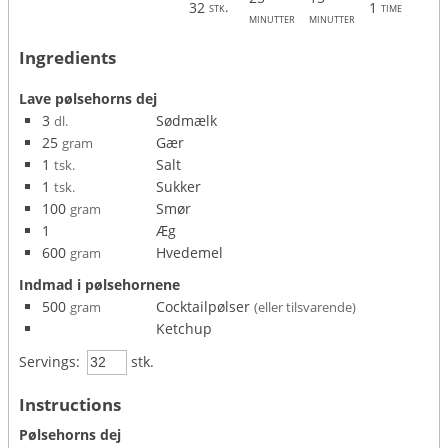
32
1
stk.
time
minutter
minutter
Ingredients
Lave pølsehorns dej
3
Sødmælk
dl.
25
Gær
gram
1
Salt
tsk.
1
Sukker
tsk.
100
Smør
gram
1
Æg
600
Hvedemel
gram
Indmad i pølsehornene
500
Cocktailpølser
gram
(eller tilsvarende)
Ketchup
Servings:
stk.
Instructions
Pølsehorns dej