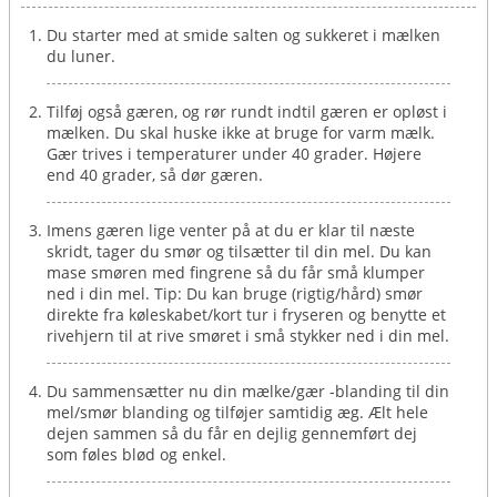
Du starter med at smide salten og sukkeret i mælken
du luner.
Tilføj også gæren, og rør rundt indtil gæren er opløst i
mælken. Du skal huske ikke at bruge for varm mælk.
Gær trives i temperaturer under 40 grader. Højere
end 40 grader, så dør gæren.
Imens gæren lige venter på at du er klar til næste
skridt, tager du smør og tilsætter til din mel. Du kan
mase smøren med fingrene så du får små klumper
ned i din mel. Tip: Du kan bruge (rigtig/hård) smør
direkte fra køleskabet/kort tur i fryseren og benytte et
rivehjern til at rive smøret i små stykker ned i din mel.
Du sammensætter nu din mælke/gær -blanding til din
mel/smør blanding og tilføjer samtidig æg. Ælt hele
dejen sammen så du får en dejlig gennemført dej
som føles blød og enkel.