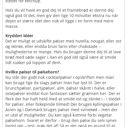
stedet for ketchup.
Hvis du vil have en god dej til et franskbrød er denne dej
også god til det, men giv den lige 10 minutter ekstra nu når
dejen er større idet den nok vil ligge i en form med mere
masse.
Krydderi idéer
Det er muligt at udskifte pølser med nutella, nougat, eller ost
og skinke, eller endda brun farin eller chokolade –
mulighederne er mange. Hvis du bruger denne dej til at lave
brød med søde sager i, kan en god idé også være at smide
lidt sukker på toppen af dem.
Hvilke pølser til pølsehorn?
Nu står der godt nok cocktailpølser i opskriften men man
kan bruge lige de slags pølser man har lyst til. Der er
brunchpølser, partypølser, alm. pølser skåret i halve, eller
ostepølser endda! Kun fantasien sætter grænsen her. Der er
flere der har haft held med at smide ost og skinke i - i stedet
for pølser, eller fiskepinde tilmed! Der bruges kyllingepølser i
Asien og i Danmark bruges pølser med svinekød – men der
er utal af muligheder. Du kan også komme forbi vegetar
pølsehorn. Svaret er derfor – brug den pølse du selv synes
bedst om – test, prøv det af! Så er der også en grund til at