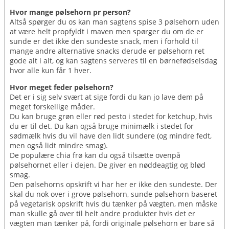
Hvor mange pølsehorn pr person?
Altså spørger du os kan man sagtens spise 3 pølsehorn uden
at være helt propfyldt i maven men spørger du om de er
sunde er det ikke den sundeste snack, men i forhold til
mange andre alternative snacks derude er pølsehorn ret
gode alt i alt, og kan sagtens serveres til en børnefødselsdag
hvor alle kun får 1 hver.
Hvor meget feder pølsehorn?
Det er i sig selv svært at sige fordi du kan jo lave dem på
meget forskellige måder.
Du kan bruge grøn eller rød pesto i stedet for ketchup, hvis
du er til det. Du kan også bruge minimælk i stedet for
sødmælk hvis du vil have den lidt sundere (og mindre fedt,
men også lidt mindre smag).
De populære chia frø kan du også tilsætte ovenpå
pølsehornet eller i dejen. De giver en nøddeagtig og blød
smag.
Den pølsehorns opskrift vi har her er ikke den sundeste. Der
skal du nok over i grove pølsehorn, sunde pølsehorn baseret
på vegetarisk opskrift hvis du tænker på vægten, men måske
man skulle gå over til helt andre produkter hvis det er
vægten man tænker på, fordi originale pølsehorn er bare så