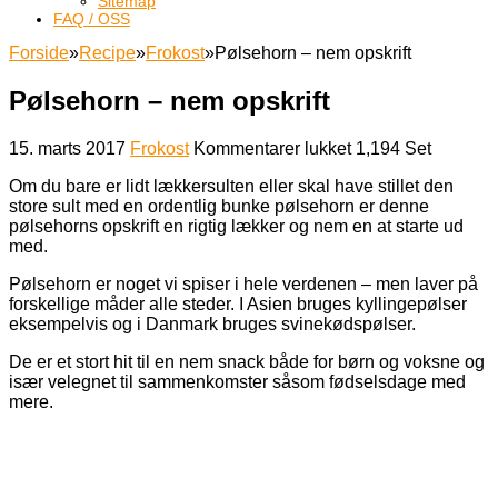
Sitemap
FAQ / OSS
Forside
»
Recipe
»
Frokost
»
Pølsehorn – nem opskrift
Pølsehorn – nem opskrift
til
15. marts 2017
Frokost
Kommentarer lukket
1,194 Set
Pølsehorn
Om du bare er lidt lækkersulten eller skal have stillet den
–
store sult med en ordentlig bunke pølsehorn er denne
nem
pølsehorns opskrift en rigtig lækker og nem en at starte ud
opskrift
med.
Pølsehorn er noget vi spiser i hele verdenen – men laver på
forskellige måder alle steder. I Asien bruges kyllingepølser
eksempelvis og i Danmark bruges svinekødspølser.
De er et stort hit til en nem snack både for børn og voksne og
især velegnet til sammenkomster såsom fødselsdage med
mere.