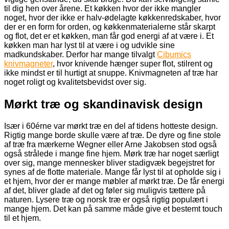
til dig hen over årene. Et køkken hvor der ikke mangler
noget, hvor der ikke er halv-ødelagte køkkenredskaber, hvor
der er en form for orden, og køkkenmaterialerne står skarpt
og flot, det er et køkken, man får god energi af at være i. Et
køkken man har lyst til at være i og udvikle sine
madkundskaber. Derfor har mange tilvalgt
Cibumics
knivmagneter
, hvor knivende hænger super flot, stilrent og
ikke mindst er til hurtigt at snuppe. Knivmagneten af træ har
noget roligt og kvalitetsbevidst over sig.
Mørkt træ og skandinavisk design
Især i 60érne var mørkt træ en del af tidens hotteste design.
Rigtig mange borde skulle være af træ. De dyre og fine stole
af træ fra mærkerne Wegner eller Arne Jakobsen stod også
også strålede i mange fine hjem. Mørk træ har noget særligt
over sig, mange mennesker bliver stadigvæk begejstret for
synes af de flotte materiale. Mange får lyst til at opholde sig i
et hjem, hvor der er mange møbler af mørkt træ. De får energi
af det, bliver glade af det og føler sig muligvis tættere på
naturen. Lysere træ og norsk træ er også rigtig populært i
mange hjem. Det kan på samme måde give et bestemt touch
til et hjem.