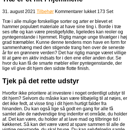
til
31. august 2021
Tilbehør
Kommentarer lukket
173 Set
Træ
Træ i alle mulige forskellige sorter og arter er blevet et
er
hammer populært materiale at have sine ting i. Borde i træ
et
ses ofte og kan være prestigefyldte, ligeledes kan reoler og
hit
pyntegenstande i hjemmet. Rigtig mange unge tilvælger i høj
i
grad træmøbler. Kunne denne tendens mon have en form for
hjemmene
sammenhæng med den stigende trang hen over de seneste
år for en grønnere verden? Det har rigtig mange været villige
til at gøre en aktiv indsats for i den ene eller anden dur. Se
hvor du kan få de smarte møbler eller pyntegenstande, der
lige vil give dit hjem den sidste flotte finish.
Tjek på det rette udstyr
Hvorfor ikke prioritere at investere i noget ordentligt udstyr til
dit hjem? Selvom du måske kan være tilbøjelig til at nøjes, er
det ikke fedt, at visse ting i dit hjem hurtigt falder fra
hinanden. Du kan også lige så godt en gang for alle få
samlet alle de nødvendige ting indenfor et område, du holder
af. Det kan være, du holder af at lave mad og tilbringe tid i
køkkenet. Så kan det være værd at spare sammen til alle de
vigtige genstande, du skal bruge. Du kan selvfølgelig samle